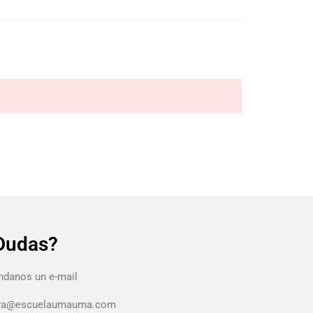
Dudas?
danos un e-mail
ura@escuelaumauma.com