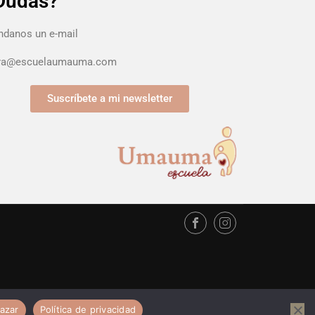
Dudas?
danos un e-mail
ura@escuelaumauma.com
Suscríbete a mi newsletter
azar
Política de privacidad