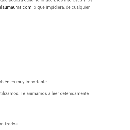
que pudiera dañar la imagen, los intereses y los
elaumauma.com
o que impidiera, de cualquier
ambién es muy importante,
utilizamos. Te animamos a leer detenidamente
antizados.