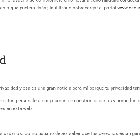
om
, el usuario se compromete a no llevar a cabo
ninguna conducta
s o que pudiera dañar, inutilizar o sobrecargar el portal
www.escu
ad
privacidad y esa es una gran noticia para mí porque tu privacidad t
ué datos personales recopilamos de nuestros usuarios y cómo los 
les en esta web
os usuarios. Como usuario debes saber que tus derechos están gar