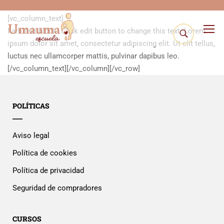
[vc_row][vc_column][vc_empty_space height=»150px»]
[vc_column_text]
I am text block. Click edit button to change this text. Lorem
ipsum dolor sit amet, consectetur adipiscing elit. Ut elit tellus,
luctus nec ullamcorper mattis, pulvinar dapibus leo.
[/vc_column_text][/vc_column][/vc_row]
POLÍTICAS
Aviso legal
Política de cookies
Política de privacidad
Seguridad de compradores
CURSOS