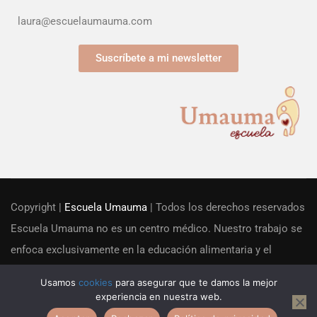
laura@escuelaumauma.com
Suscríbete a mi newsletter
Copyright |
Escuela Umauma
| Todos los derechos reservados
Escuela Umauma no es un centro médico. Nuestro trabajo se
enfoca exclusivamente en la educación alimentaria y el
acompañamiento familiar desde una perspectiva educacional.
Usamos
cookies
para asegurar que te damos la mejor
No realizamos actividades sanitarias ni diagnósticos clínicos.
experiencia en nuestra web.