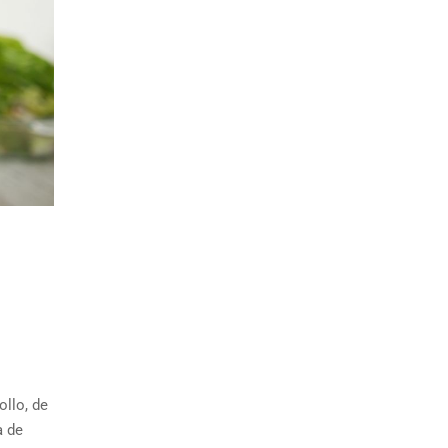
llo, de
a de