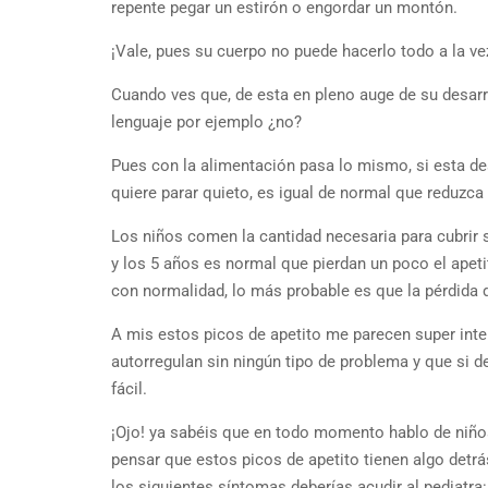
repente pegar un estirón o engordar un montón.
¡Vale, pues su cuerpo no puede hacerlo todo a la ve
Cuando ves que, de esta en pleno auge de su desarr
lenguaje por ejemplo ¿no?
Pues con la alimentación pasa lo mismo, si esta de
quiere parar quieto, es igual de normal que reduz
Los niños comen la cantidad necesaria para cubrir 
y los 5 años es normal que pierdan un poco el apeti
con normalidad, lo más probable es que la pérdida d
A mis estos picos de apetito me parecen super inte
autorregulan sin ningún tipo de problema y que si
fácil.
¡Ojo! ya sabéis que en todo momento hablo de niño
pensar que estos picos de apetito tienen algo detrá
los siguientes síntomas deberías acudir al pediatra: