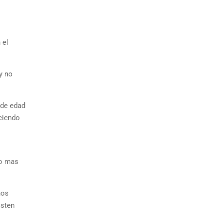
 el
y no
 de edad
eciendo
ho mas
nos
isten