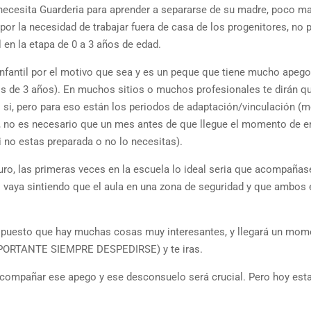
ecesita Guarderia para aprender a separarse de su madre, poco m
 por la necesidad de trabajar fuera de casa de los progenitores, no p
l en la etapa de 0 a 3 años de edad.
 infantil por el motivo que sea y es un peque que tiene mucho apego 
 de 3 años). En muchos sitios o muchos profesionales te dirán qu
si, pero para eso están los periodos de adaptación/vinculación (m
s, no es necesario que un mes antes de que llegue el momento de 
 no estas preparada o no lo necesitas).
uro, las primeras veces en la escuela lo ideal seria que acompañas
el vaya sintiendo que el aula en una zona de seguridad y que ambos 
la puesto que hay muchas cosas muy interesantes, y llegará un mom
(IMPORTANTE SIEMPRE DESPEDIRSE) y te iras.
 acompañar ese apego y ese desconsuelo será crucial. Pero hoy es