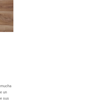
e mucha
ne un
te sus