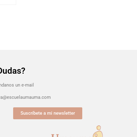
Dudas?
danos un e-mail
ura@escuelaumauma.com
Suscríbete a mi newsletter