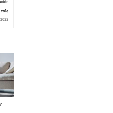
ación
 cole
 2022
?