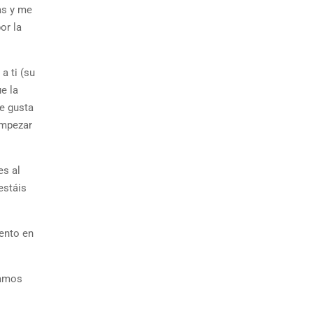
as y me
or la
a ti (su
e la
e gusta
empezar
es al
estáis
ento en
tamos