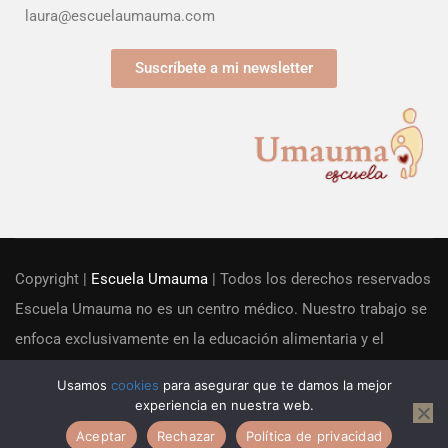
laura@escuelaumauma.com
Suscríbete a mi newsletter
Copyright |
Escuela Umauma
| Todos los derechos reservados
Escuela Umauma no es un centro médico. Nuestro trabajo se
enfoca exclusivamente en la educación alimentaria y el
acompañamiento familiar desde una perspectiva educacional.
Usamos
cookies
para asegurar que te damos la mejor
No realizamos actividades sanitarias ni diagnósticos clínicos.
experiencia en nuestra web.
Aceptar
Rechazar
Política de privacidad